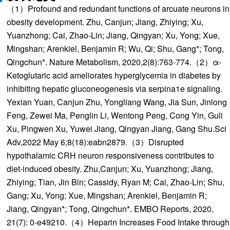
（1）Profound and redundant functions of arcuate neurons in
obesity development. Zhu, Canjun; Jiang, Zhiying; Xu,
Yuanzhong; Cai, Zhao-Lin; Jiang, Qingyan; Xu, Yong; Xue,
Mingshan; Arenkiel, Benjamin R; Wu, Qi; Shu, Gang*; Tong,
Qingchun*. Nature Metabolism, 2020,2(8):763-774.（2）α-
Ketoglutaric acid ameliorates hyperglycemia in diabetes by
inhibiting hepatic gluconeogenesis via serpina1e signaling.
Yexian Yuan, Canjun Zhu, Yongliang Wang, Jia Sun, Jinlong
Feng, Zewei Ma, Penglin Li, Wentong Peng, Cong Yin, Guli
Xu, Pingwen Xu, Yuwei Jiang, Qingyan Jiang, Gang Shu.Sci
Adv,2022 May 6;8(18):eabn2879.（3）Disrupted
hypothalamic CRH neuron responsiveness contributes to
diet-induced obesity. Zhu,Canjun; Xu, Yuanzhong; Jiang,
Zhiying; Tian, Jin Bin; Cassidy, Ryan M; Cai, Zhao-Lin; Shu,
Gang; Xu, Yong; Xue, Mingshan; Arenkiel, Benjamin R;
Jiang, Qingyan*; Tong, Qingchun*. EMBO Reports, 2020,
21(7): 0-e49210.（4）Heparin Increases Food Intake through