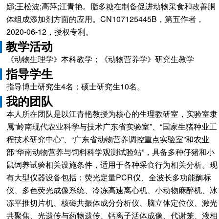
娜;王松波;高萍;江青艳。脂多糖在制备促进动物采食和改善胴
体组成添加剂方面的应用。CN107125445B，第五作者，
2020-06-12，授权专利。
教学活动
《动物生理学》本科教学；《动物营养学》研究生教学
指导学生
指导博士研究生4名；硕士研究生10名。
我的团队
本人所在团队是以江青艳教授为核心的生理教研室，实验室隶
属“岭南现代农业科学与技术广东省实验室”、“国家生猪种业工
程技术研究中心”、“广东省动物营养调控重点实验室”和农业
部“华南动物营养与饲料科学观测试验站”，具备多种仔猪和小
鼠饲养试验相关设施条件，适用于各种采食行为相关分析。现
有大型仪器设备包括：荧光定量PCR仪、全波长多功能酶标
仪、多色荧光成像系统、冷冻高速离心机、小动物麻醉机、冰
冻平推切片机、核磁共振体成分分析仪、脑立体定位仪、激光
共聚焦、光遗传与药物遗传、钙离子活体成像、代谢笼、液相