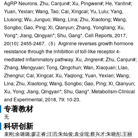
AgRP Neurons. Zhu, Canjun#; Xu, Pingwen#; He, Yanlin#;
Yuan, Yexian; Wang, Tao; Cai, Xingcai; Yu, Lulu; Yang,
Liusong; Wu, Junguo; Wang, Lina; Zhu, Xiaotong; Wang,
Songbo; Gao, Ping; Xi, Qianyun; Zhang, Yongliang; Xu,
Yong*; Jiang, Qingyan*; Shu, Gang*. Cell Reports, 2017,
20(10): 2455-2467.（5）Arginine reverses growth hormone
resistance through the inhibition of toll-like receptor 4-
mediated inflammatory pathway. Xu, Jingren#; Zhu, Canjun#;
Zhang, Mengyuan; Tong, Qingchun; Wan, Xiaojuan; Liao,
Zhengrui; Cai, Xingcai; Xu, Yaqiong; Yuan, Yexian; Wang,
Lina; Zhu, Xiaotong; Wang, Songbo; Gao, Ping; Xi, Qianyun;
Xu, Yong; Jiang, Qingyan*; Shu, Gang*. Metabolism-Clinical
and Experimental, 2018, 79: 10-23.
专著教材
无
科研创新
束刚;余璐璐;廖正睿;汪滔;朱灿俊;袁业现;蔡兴才;朱晓彤;王丽