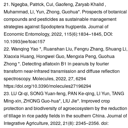
21. Ngegba, Patrick, Cui, Gaofeng, Zaryab Khalid ,
Muhammad, Li, Yun, Zhong, Guohua*. Prospects of botanical
compounds and pesticides as sustainable management
strategies against Spodoptera frugiperda. Journal of
Economic Entomology, 2022, 115(6):1834–1845, DOI:
10.1093/jee/toac157
22. Wanqing Yao *, Ruanshan Liu, Fengru Zhang, Shuang Li,
Xiaoxia Huang, Hongwei Guo, Mengxia Peng, Guohua
Zhong *. Detecting aflatoxin B1 in peanuts by fourier
transform near-infrared transmission and diffuse reflection
spectroscopy. Molecules, 2022, 27, 6294
https://doi.org/10.3390/molecules27196294
23. LU Qi-qi, SONG Yuan-feng, PAN Ke-qing, LI Yun, TANG
Ming-xin, ZHONG Guo-hua*, LIU Jie*. Improved crop
protection and biodiversity of agroecosystem by the reduction
of tillage in rice paddy fields in the southern China. Journal of
Integrative Agriculture, 2022, 21(8): 2345–2356. doi: