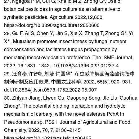
27. Ngegba P M, Cui G, Khalid M Z, Zhong G*. Use of
botanical pesticides in agriculture as an alternative to
synthetic pesticides. Agriculture 2022,12,600.
https://doi.org/10.3390/agriculture12050600
28. Gu F, Ai S, Chen Y, Jin S, Xie X, Zhang T, Zhong G*, Yi
X* . Mutualism promotes insect fitness by fungal nutrient
compensation and facilitates fungus propagation by
mediating insect oviposition preference. The ISME Journal,
2022, 16:1831–1842. 10.1038/s41396-022-01237-4
29. 汪育泰,许智帆,刘婕,钟国华*. 茚虫威降解菌海藻酸钠微球
制剂研制及应用效果. 中国农业科学, 2022, 55(5): 920–931.
doi:10.3864/j.issn.0578-1752.2022.05.007
30. Zhiyan Jiang, Liwen Qu, Gaopeng Song, Jie Liu, Guohua
Zhong*. The potential binding interaction and hydrolytic
mechanism of carbaryl with the novel esterase PchA in
Pseudomonas sp. PS21. Journal of Agricultural and Food
Chemistry. 2022, 70, 7, 2136–2145
https://doi.org/10.1021/acs.jafc.1c06465