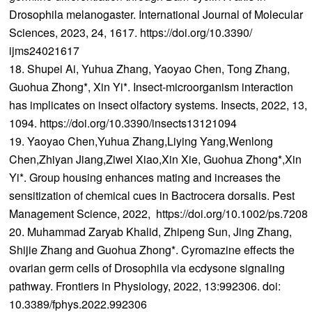
Drosophila melanogaster. International Journal of Molecular
Sciences, 2023, 24, 1617. https://doi.org/10.3390/
ijms24021617
18. Shupei Ai, Yuhua Zhang, Yaoyao Chen, Tong Zhang,
Guohua Zhong*, Xin Yi*. Insect-microorganism interaction
has implicates on insect olfactory systems. Insects, 2022, 13,
1094. https://doi.org/10.3390/insects13121094
19. Yaoyao Chen,Yuhua Zhang,Liying Yang,Wenlong
Chen,Zhiyan Jiang,Ziwei Xiao,Xin Xie, Guohua Zhong*,Xin
Yi*. Group housing enhances mating and increases the
sensitization of chemical cues in Bactrocera dorsalis. Pest
Management Science, 2022, https://doi.org/10.1002/ps.7208
20. Muhammad Zaryab Khalid, Zhipeng Sun, Jing Zhang,
Shijie Zhang and Guohua Zhong*. Cyromazine effects the
ovarian germ cells of Drosophila via ecdysone signaling
pathway. Frontiers in Physiology, 2022, 13:992306. doi:
10.3389/fphys.2022.992306