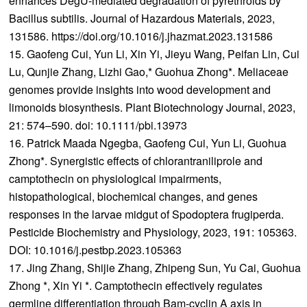
enhances DegU-mediated degradation of pyrethroids by
Bacillus subtilis. Journal of Hazardous Materials, 2023,
131586. https://doi.org/10.1016/j.jhazmat.2023.131586
15. Gaofeng Cui, Yun Li, Xin Yi, Jieyu Wang, Peifan Lin, Cui
Lu, Qunjie Zhang, Lizhi Gao,* Guohua Zhong*. Meliaceae
genomes provide insights into wood development and
limonoids biosynthesis. Plant Biotechnology Journal, 2023,
21: 574–590. doi: 10.1111/pbi.13973
16. Patrick Maada Ngegba, Gaofeng Cui, Yun Li, Guohua
Zhong*. Synergistic effects of chlorantraniliprole and
camptothecin on physiological impairments,
histopathological, biochemical changes, and genes
responses in the larvae midgut of Spodoptera frugiperda.
Pesticide Biochemistry and Physiology, 2023, 191: 105363.
DOI: 10.1016/j.pestbp.2023.105363
17. Jing Zhang, Shijie Zhang, Zhipeng Sun, Yu Cai, Guohua
Zhong *, Xin Yi *. Camptothecin effectively regulates
germline differentiation through Bam-cyclin A axis in