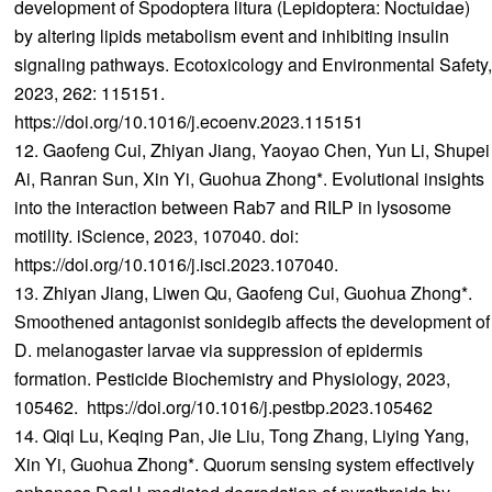
development of Spodoptera litura (Lepidoptera: Noctuidae)
by altering lipids metabolism event and inhibiting insulin
signaling pathways. Ecotoxicology and Environmental Safety,
2023, 262: 115151.
https://doi.org/10.1016/j.ecoenv.2023.115151
12. Gaofeng Cui, Zhiyan Jiang, Yaoyao Chen, Yun Li, Shupei
Ai, Ranran Sun, Xin Yi, Guohua Zhong*. Evolutional insights
into the interaction between Rab7 and RILP in lysosome
motility. iScience, 2023, 107040. doi:
https://doi.org/10.1016/j.isci.2023.107040.
13. Zhiyan Jiang, Liwen Qu, Gaofeng Cui, Guohua Zhong*.
Smoothened antagonist sonidegib affects the development of
D. melanogaster larvae via suppression of epidermis
formation. Pesticide Biochemistry and Physiology, 2023,
105462. https://doi.org/10.1016/j.pestbp.2023.105462
14. Qiqi Lu, Keqing Pan, Jie Liu, Tong Zhang, Liying Yang,
Xin Yi, Guohua Zhong*. Quorum sensing system effectively