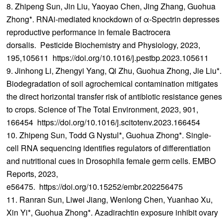
8. Zhipeng Sun, Jin Liu, Yaoyao Chen, Jing Zhang, Guohua
Zhong*. RNAi-mediated knockdown of α-Spectrin depresses
reproductive performance in female Bactrocera
dorsalis. Pesticide Biochemistry and Physiology, 2023,
195,105611 https://doi.org/10.1016/j.pestbp.2023.105611
9. Jinhong Li, Zhengyi Yang, Qi Zhu, Guohua Zhong, Jie Liu*.
Biodegradation of soil agrochemical contamination mitigates
the direct horizontal transfer risk of antibiotic resistance genes
to crops. Science of The Total Environment, 2023, 901,
166454 https://doi.org/10.1016/j.scitotenv.2023.166454
10. Zhipeng Sun, Todd G Nystul*, Guohua Zhong*. Single-
cell RNA sequencing identifies regulators of differentiation
and nutritional cues in Drosophila female germ cells. EMBO
Reports, 2023,
e56475. https://doi.org/10.15252/embr.202256475
11. Ranran Sun, Liwei Jiang, Wenlong Chen, Yuanhao Xu,
Xin Yi*, Guohua Zhong*. Azadirachtin exposure inhibit ovary