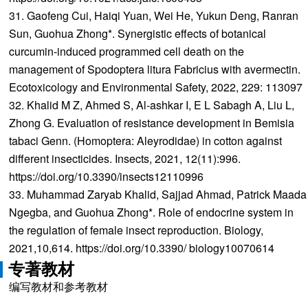
31. Gaofeng Cui, Haiqi Yuan, Wei He, Yukun Deng, Ranran
Sun, Guohua Zhong*. Synergistic effects of botanical
curcumin-induced programmed cell death on the
management of Spodoptera litura Fabricius with avermectin.
Ecotoxicology and Environmental Safety, 2022, 229: 113097
32. Khalid M Z, Ahmed S, Al-ashkar I, E L Sabagh A, Liu L,
Zhong G. Evaluation of resistance development in Bemisia
tabaci Genn. (Homoptera: Aleyrodidae) in cotton against
different insecticides. Insects, 2021, 12(11):996.
https://doi.org/10.3390/insects12110996
33. Muhammad Zaryab Khalid, Sajjad Ahmad, Patrick Maada
Ngegba, and Guohua Zhong*. Role of endocrine system in
the regulation of female insect reproduction. Biology,
2021,10,614. https://doi.org/10.3390/ biology10070614
专著教材
编写教材和参考教材