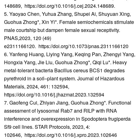
148689, https://doi.org/10.1016/j.cej.2024.148689.
5. Yaoyao Chen, Yuhua Zhang, Shupei Ai, Shuyuan Xing,
Guohua Zhong*, Xin Yi*. Female semiochemicals stimulate
male courtship but dampen female sexual receptivity.
PNAS,2023, 120 (49)
e2311166120. https://doi.org/10.1073/pnas.2311166120
6. Yanfeng Huang, Liying Yang, Keqing Pan, Zhengyi Yang,
Hongxia Yang, Jie Liu, Guohua Zhong*, Qiqi Lu*. Heavy
metal-tolerant bacteria Bacillus cereus BCS1 degrades
pyrethroid in a soil–plant system. Journal of Hazardous
Materials, 2024, 461: 132594,
https://doi.org/10.1016/j.jhazmat.2023.132594
7. Gaofeng Cui, Zhiyan Jiang, Guohua Zhong*. Functional
assessment of lysosomal Rab7 and RILP with RNA
interference and overexpression in Spodoptera frugiperda
Sf9 cell lines. STAR Protocols, 2023, 4:
102646, https://doi.org/10.1016/j.xpro.2023.102646