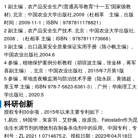
1 副主编，农产品安全生产(普通高等教育“十一五”国家级教
材). 北京：中国农业大学出版社,2009（杜相革 主编，出版
时间：2009-11-1；ISBN：9787811178821）
2 副主编，农产品安全生产技术. 北京：中国农业大学出版社,
2008，（杜相革 主编；ISBN：9787811173666）
3 副主编，出口蔬菜安全质量保证实用手册（陈小帆主编）。
中国农业出版社,2004.6
4 参编，植物保护案例分析教程（胡琼波主编，张金林，蒋军
喜副主编），北京：中国农业出版社，2015年7月第1版
5 参编，草地贪夜蛾监测与防治技术手册（陆永跃，黄德超，
章玉苹 主编；ISBN 978-7-5623-6361-3）. 广州：华南理工大
学出版社，2020.5
科研创新
授权专利30余项，2015年以来主要专利如下：
1.易欣，钟国华，朱富羽，艾舒佩，徐原浩。Fatostatin作为昆
虫生长调节剂的增效剂在制备杀虫剂中的应用。中国专利，专
利号：ZL 2021 1 0714675.2。授权日期：2023年04月18日