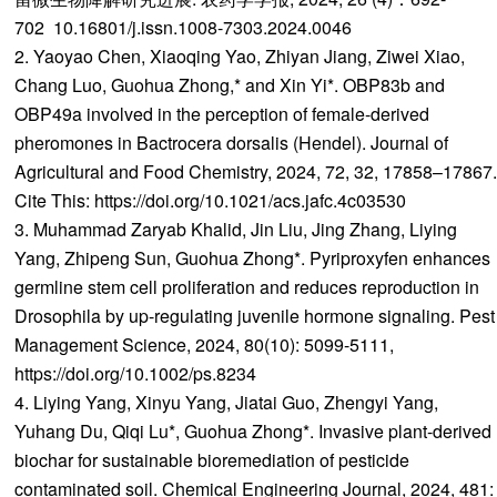
702 10.16801/j.issn.1008-7303.2024.0046
2. Yaoyao Chen, Xiaoqing Yao, Zhiyan Jiang, Ziwei Xiao,
Chang Luo, Guohua Zhong,* and Xin Yi*. OBP83b and
OBP49a involved in the perception of female-derived
pheromones in Bactrocera dorsalis (Hendel). Journal of
Agricultural and Food Chemistry, 2024, 72, 32, 17858–17867.
Cite This: https://doi.org/10.1021/acs.jafc.4c03530
3. Muhammad Zaryab Khalid, Jin Liu, Jing Zhang, Liying
Yang, Zhipeng Sun, Guohua Zhong*. Pyriproxyfen enhances
germline stem cell proliferation and reduces reproduction in
Drosophila by up-regulating juvenile hormone signaling. Pest
Management Science, 2024, 80(10): 5099-5111,
https://doi.org/10.1002/ps.8234
4. Liying Yang, Xinyu Yang, Jiatai Guo, Zhengyi Yang,
Yuhang Du, Qiqi Lu*, Guohua Zhong*. Invasive plant-derived
biochar for sustainable bioremediation of pesticide
contaminated soil. Chemical Engineering Journal, 2024, 481: