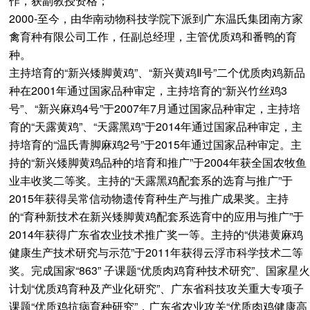
作，获副教授资格；
2000-至今，由华南动物科技学院下派到广东温氏集团南方家
禽育种有限公司工作，任副总经理，主管优质鸡和番鸭的育
种。
主持培育的“新兴矮脚黄鸡”、“新兴黄鸡Ⅱ号”二个优质肉鸡新品
种在2001年通过国家品种审定，主持培育的“新兴竹丝鸡3
号”、“新兴麻鸡4号”于2007年7月通过国家品种审定，主持培
育的“天露黄鸡”、“天露黑鸡”于2014年通过国家品种审定，主
持培育的“温氏青脚麻鸡2号”于2015年通过国家品种审定。主
持的“新兴矮脚黄鸡品种的培育和推广”于2004年获全国农牧鱼
业丰收奖二等奖。主持的“天露黑鸡配套系的选育与推广”于
2015年获得吴常信动物遗传育种生产与推广成果奖。主持
的“育种新技术在新兴矮脚黄鸡配套系选育中的应用与推广”于
2014年获得广东省农业技术推广奖一等。主持的“供港黄麻鸡
健康生产技术研究与示范”于2011年获得云浮市科学技术二等
奖。完成国家“863” 子课题“优质肉鸡育种技术研究”、国家星火
计划“优质鸡育种及产业化研究”、广东省科技攻关重大专项子
课题“优质鸡抗病育种研究”，广东省农业攻关“优质肉鸡健康高