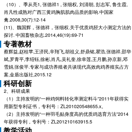
（10）、季从亮1, 张德祥1 , 张细权, 刘清朝, 彭志军, 鲁生霞,
肖凡性成熟对广西三黄鸡胸肌肌肉品质的影响.中国家
禽.2008,30(7):12-14
(11)、魏国辉，张德祥，张细权.关于优质鸡胫大小测定方法的
探讨. 中国畜牧杂志.2014,46(19):69-71
专著教材
蔡辉益,赵桂苹,王济民,辛翔飞,胡祖义,舒鼎铭,瞿浩,张德祥,邵华
斌,罗青平,李绍钰,徐彬,肖凡,吴礼奎,徐幸莲,王月鹏,孙京新,邓
雪娟,张俊平.专家与成功养殖者共谈现代高效肉鸡养殖实占方
案,金盾出版社,2015.12
科研创新
2、科研成果
（1）主持发明的“一种鸡饲料转化率测定料斗”2011年获得实
用新型专利证书，专利号：ZL201020548655.x。
（2）主持发明的“一种羽毛贴身度高的优质鸡选育方法”2014
年获得专利，专利号：ZL201210163915.5
教学活动