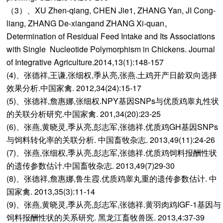
（3）、XU Zhen-qiang, CHEN Jie1, ZHANG Yan, JI Cong-
liang, ZHANG De-xiangand ZHANG Xi-quan。
Determination of Residual Feed Intake and Its Associations
with Single Nucleotide Polymorphism in Chickens. Journal
of Integrative Agriculture.2014,13(1):148-157
(4)、张德祥,王谦,张细权,季从亮,张燕.土鸡开产日龄双向选择
效果分析.中国家禽. 2012,34(24):15-17
(5)、张德祥,詹惠娜,张细权.NPY基因SNPs与优质鸡睾丸性状
的关联分析研究.中国家禽. 201,34(20):23-25
(6)、张燕,黄晓灵,季从亮,彭志军,张德祥.优质鸡GH基因SNPs
与饲料转化率的关联分析. 中国畜牧杂志. 2013,49(11):24-26
(7)、张燕,张细权,季从亮,彭志军,张德祥.优质鸡饲料报酬性状
的遗传参数估计.中国畜牧杂志. 2013,49(7)29-30
(8)、张德祥,詹惠娜,鲁生霞.优质鸡睾丸重的遗传参数估计. 中
国家禽. 2013,35(3):11-14
(9)、张燕,黄晓灵,季从亮,彭志军,张德祥.黄羽肉鸡IGF-1基因与
饲料报酬性状的关系研究. 黑龙江畜牧兽医. 2013,4:37-39