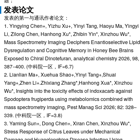
题；
发表论文
发表的第一与通讯作者论文：
1. Yingying Chen+, Yizhu Xu+, Yinyi Tang, Haoyu Ma, Yingyi
Li, Zilong Chen, Hanhong Xu*, Zhibin Yin*, Xinzhou Wu*,
Mass Spectrometry Imaging Deciphers Enantioselective Lipid
Dysregulation and Cognitive Memory in Honey Bee Brains
Exposed to Chiral Dinotefuran, analytical chemistry 2026, 98,
387−400. (中科院一区，IF=6.7)
2. Lianlian Ma+, Xuehua Shao+,Yinyi Tang+,Shuai
Yang+,Zhen Li+.Zhixiang Zhang*,Hanhong Xua*, Xinzhou
Wu*, Insights into the toxicity effects of indoxacarb against
Spodoptera frugiperda using metabolomics combined with
mass spectrometry imaging, Pest Manag Sci 2026; 82: 328–
339. (中科院一区，IF=3.8)
3. Yaming Sun+, Dong Chen+, Xiran Chen, Xinzhou Wu*,
Stress Response of Citrus Leaves under Mechanical
Damage and Huanglongbing Disease Infection Using