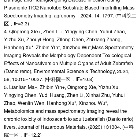
Plasmonic TiO2 Nanotube Substrate-Based Imprinting Mass
Spectrometry Imaging, agronomy，2024, 14, 1797. (中科院二
区，IF=3.3)
4. Qingrong Xie+, Zhen Li+, Yingying Chen, Yuhui Zhao,
Yizhu Xu, Zhouyi Hong, Zilong Chen, Zhixiang Zhang,
Hanhong Xu*, Zhibin Yin*, Xinzhou Wu*,Mass Spectrometry
Imaging Reveals the Morphology-Dependent Toxicological
Effects of Nanosilvers on Multiple Organs of Adult Zebrafish
(Danio rerio), Environmental Science & Technology, 2024,
58, 10015−10027. (中科院一区，IF=10.8)
5. Lianlian Ma+, Zhibin Yin+, Qingrong Xie, Yizhu Xu,
Yingying Chen, Yudi Huang, Zhen Li, Xinhai Zhu, Yuhui
Zhao, Wenlin Wen, Hanhong Xu*, Xinzhou Wu*,
Metabolomics and mass spectrometry imaging reveal the
chronic toxicity of indoxacarb to adult zebrafish (Danio rerio)
livers, Journal of Hazardous Materials, (2023) 131304. (中科
院一区，IF=12.2)