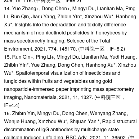
809, 151116. (中科院一区，IF=8.2)
14. Yue Zhang+, Dong Chen+, Mingyi Du, Lianlian Ma, Ping
Li, Run Qin, Jiaru Yang, Zhibin Yin*, Xinzhou Wu*, Hanhong
Xu*. Insights into the degradation and toxicity difference
mechanism of neonicotinoid pesticides in honeybees by
mass spectrometry imaging, Science of the Total
Environment, 2021, 774, 145170. (中科院一区，IF=8.2)
15. Run Qin+, Ping Li+, Mingyi Du, Lianlian Ma, Yudi Huang,
Zhibin Yin*, Yue Zhang, Dong Chen, Hanhong Xu*, Xinzhou
Wu*. Spatiotemporal visualization of insecticides and
fungicides within fruits and vegetables using gold
nanoparticle-immersed paper imprinting mass spectrometry
imaging, Nanomaterials, 2021, 11, 1327. (中科院三区，
IF=4.4)
16. Zhibin Yin, Mingyi Du, Dong Chen, Wenyang Zhang,
Wenjie Huang, Xinzhou Wu*, Shijuan Yan *, Rapid structural
discrimination of IgG antibodies by multicharge-state
collision-induced unfolding, RSC Adv., 2021, 11, 36502. (中