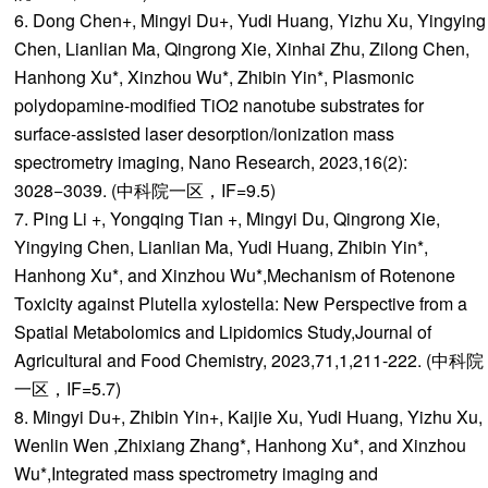
6. Dong Chen+, Mingyi Du+, Yudi Huang, Yizhu Xu, Yingying
Chen, Lianlian Ma, Qingrong Xie, Xinhai Zhu, Zilong Chen,
Hanhong Xu*, Xinzhou Wu*, Zhibin Yin*, Plasmonic
polydopamine-modified TiO2 nanotube substrates for
surface-assisted laser desorption/ionization mass
spectrometry imaging, Nano Research, 2023,16(2):
3028−3039. (中科院一区，IF=9.5)
7. Ping Li +, Yongqing Tian +, Mingyi Du, Qingrong Xie,
Yingying Chen, Lianlian Ma, Yudi Huang, Zhibin Yin*,
Hanhong Xu*, and Xinzhou Wu*,Mechanism of Rotenone
Toxicity against Plutella xylostella: New Perspective from a
Spatial Metabolomics and Lipidomics Study,Journal of
Agricultural and Food Chemistry, 2023,71,1,211-222. (中科院
一区，IF=5.7)
8. Mingyi Du+, Zhibin Yin+, Kaijie Xu, Yudi Huang, Yizhu Xu,
Wenlin Wen ,Zhixiang Zhang*, Hanhong Xu*, and Xinzhou
Wu*,Integrated mass spectrometry imaging and