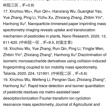
科院三区，IF=3.9)
17. Xinzhou Wu+, Run Qin+, Hanxiang Wu, Guangkai Yao,
Yue Zhang, Ping Li, Yizhu Xu, Zhixiang Zhang, Zhibin Yin*,
Hanhong Xu*. Nanoparticle-immersed paper imprinting mass
spectrometry imaging reveals uptake and translocation
mechanism of pesticides in plants, Nano Research, 2020, 13,
611-620. (中科院一区，IF=9.5, 封面文章)
18. Xinzhou Wu, Yue Zhang, Run Qin, Ping Li, Yingjie Wen,
Zhibin Yin*, Zhixiang Zhang*, Hanhong Xu*.Discrimination of
isomeric monosaccharide derivatives using collision-induced
fingerprinting coupled to ion mobility mass spectrometry,
Talanta, 2020, 224, 121901. (中科院二区，IF=5.6)
19. Xinzhou Wu, Weifeng Li, Pengran Guo; Zhixiang Zhang*,
Hanhong Xu*. Rapid trace detection and isomer quantitation
of pesticide residues via matrix-assisted laser
desorption/ionization Fourier transform ion cyclotron
resonance mass spectrometry, Journal of Agricultural and