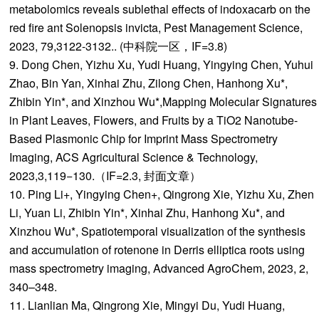
metabolomics reveals sublethal effects of indoxacarb on the
red fire ant Solenopsis invicta, Pest Management Science,
2023, 79,3122-3132.. (中科院一区，IF=3.8)
9. Dong Chen, Yizhu Xu, Yudi Huang, Yingying Chen, Yuhui
Zhao, Bin Yan, Xinhai Zhu, Zilong Chen, Hanhong Xu*,
Zhibin Yin*, and Xinzhou Wu*,Mapping Molecular Signatures
in Plant Leaves, Flowers, and Fruits by a TiO2 Nanotube-
Based Plasmonic Chip for Imprint Mass Spectrometry
Imaging, ACS Agricultural Science & Technology,
2023,3,119−130.（IF=2.3, 封面文章）
10. Ping Li+, Yingying Chen+, Qingrong Xie, Yizhu Xu, Zhen
Li, Yuan Li, Zhibin Yin*, Xinhai Zhu, Hanhong Xu*, and
Xinzhou Wu*, Spatiotemporal visualization of the synthesis
and accumulation of rotenone in Derris elliptica roots using
mass spectrometry imaging, Advanced AgroChem, 2023, 2,
340–348.
11. Lianlian Ma, Qingrong Xie, Mingyi Du, Yudi Huang,