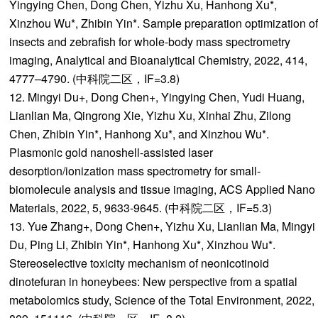
Yingying Chen, Dong Chen, Yizhu Xu, Hanhong Xu*,
Xinzhou Wu*, Zhibin Yin*. Sample preparation optimization of
insects and zebrafish for whole-body mass spectrometry
imaging, Analytical and Bioanalytical Chemistry, 2022, 414,
4777–4790. (中科院二区，IF=3.8)
12. Mingyi Du+, Dong Chen+, Yingying Chen, Yudi Huang,
Lianlian Ma, Qingrong Xie, Yizhu Xu, Xinhai Zhu, Zilong
Chen, Zhibin Yin*, Hanhong Xu*, and Xinzhou Wu*.
Plasmonic gold nanoshell-assisted laser
desorption/ionization mass spectrometry for small-
biomolecule analysis and tissue imaging, ACS Applied Nano
Materials, 2022, 5, 9633-9645. (中科院二区，IF=5.3)
13. Yue Zhang+, Dong Chen+, Yizhu Xu, Lianlian Ma, Mingyi
Du, Ping Li, Zhibin Yin*, Hanhong Xu*, Xinzhou Wu*.
Stereoselective toxicity mechanism of neonicotinoid
dinotefuran in honeybees: New perspective from a spatial
metabolomics study, Science of the Total Environment, 2022,