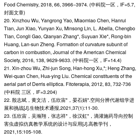
Food Chemistry, 2018, 66, 3966−3974. (中科院一区，IF=5.7,
封面文章)
20. Xinzhou Wu, Yangrong Yao, Miaomiao Chen, Hanrui
Tian, Jun Xiao, Yunyan Xu, Minsong Lin, L. Abella, Chengbo
Tian, Congli Gao, Qianyan Zhang*, Suyuan Xie*, Rong-bin
Huang, Lan-sun Zheng. Formation of curvature subunit of
carbon in combustion, Journal of the American Chemical
Society, 2016, 138, 9629-9633. (中科院一区，IF=14.4)
21. Xin-zhou Wu, Zhi-jun Song, Han-hong Xu,*; Heng Zhang,
Wei-quan Chen, Hua-ying Liu. Chemical constituents of the
aerial part of Derris elliptica. Fitoterapia, 2012, 83, 732-736
(中科院 三区，IF=3.204)
22. 殷志斌，黄文洁，伍欣宙*，晏石娟*.空间分辨代谢组学进
展和挑战[J].生物技术通报,2021,37(1):11-30.
23. 伍欣宙，吴瀚翔，张志祥*，徐汉虹*，滴灌施药导向控制
害虫虚拟仿真教学系统的设计与应用[J].高教学刊，
2021,15:105-108.