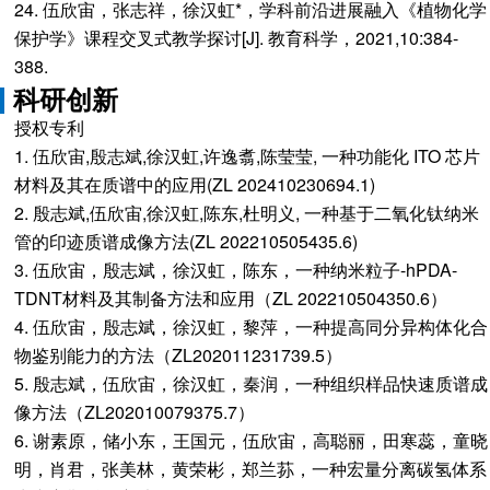
24. 伍欣宙，张志祥，徐汉虹*，学科前沿进展融入《植物化学
保护学》课程交叉式教学探讨[J]. 教育科学，2021,10:384-
388.
科研创新
授权专利
1. 伍欣宙,殷志斌,徐汉虹,许逸翥,陈莹莹, 一种功能化 ITO 芯片
材料及其在质谱中的应用(ZL 202410230694.1)
2. 殷志斌,伍欣宙,徐汉虹,陈东,杜明义, 一种基于二氧化钛纳米
管的印迹质谱成像方法(ZL 202210505435.6)
3. 伍欣宙，殷志斌，徐汉虹，陈东，一种纳米粒子-hPDA-
TDNT材料及其制备方法和应用（ZL 202210504350.6）
4. 伍欣宙，殷志斌，徐汉虹，黎萍，一种提高同分异构体化合
物鉴别能力的方法（ZL202011231739.5）
5. 殷志斌，伍欣宙，徐汉虹，秦润，一种组织样品快速质谱成
像方法（ZL202010079375.7）
6. 谢素原，储小东，王国元，伍欣宙，高聪丽，田寒蕊，童晓
明，肖君，张美林，黄荣彬，郑兰荪，一种宏量分离碳氢体系