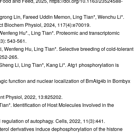
s as Food and Feed, 2025, https://doi.org/10.1163/23524588-
grong Lin, Fareed Uddin Memon, Ling Tian*, Wenchu Li*.
ect Biochem Physiol, 2024, 117(4):e70019.
nfeng Hu*., Ling Tian*. Proteomic and transcriptomic
(3): 543-561.
Wenfeng Hu, Ling Tian*. Selective breeding of cold-tolerant
:252-265.
ng Li, Ling Tian*, Kang Li*. Atg1 phosphorylation is
agic function and nuclear localization of BmAtg4b in Bombyx
ont Physiol, 2022, 13:825202.
an*. Identification of Host Molecules Involved in the
 regulation of autophagy. Cells, 2022, 11(3):441.
rol derivatives induce dephosphorylation of the histone