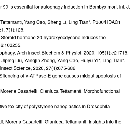
9 is essential for autophagy induction in Bombyx mori. Int. J.
 Tettamanti, Yang Cao, Sheng Li, Ling Tian*. P300/HDAC1
1, 7(1):128.
. Steroid hormone 20-hydroxyecdysone induces the
16:103255.
utophagy. Arch Insect Biochem & Physiol, 2020, 105(1):e21718.
iping Liu, Yangjin Zhong, Yang Cao, Huiyu Yi*, Ling Tian*.
Insect Science, 2020, 27(4):675-686.
 Silencing of V-ATPase-E gene causes midgut apoptosis of
orena Casartelli, Gianluca Tettamanti. Morphofunctional
e toxicity of polystyrene nanoplastics in Drosophila
 Morena Casartelli, Gianluca Tettamanti. Insights into the