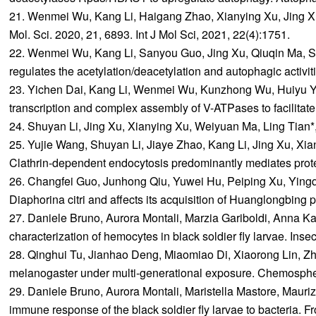
21. Wenmei Wu, Kang Li, Haigang Zhao, Xianying Xu, Jing Xu, 
Mol. Sci. 2020, 21, 6893. Int J Mol Sci, 2021, 22(4):1751.
22. Wenmei Wu, Kang Li, Sanyou Guo, Jing Xu, Qiuqin Ma, S
regulates the acetylation/deacetylation and autophagic activit
23. Yichen Dai, Kang Li, Wenmei Wu, Kunzhong Wu, Huiyu Yi
transcription and complex assembly of V-ATPases to facilita
24. Shuyan Li, Jing Xu, Xianying Xu, Weiyuan Ma, Ling Tian*,
25. Yujie Wang, Shuyan Li, Jiaye Zhao, Kang Li, Jing Xu, Xi
Clathrin-dependent endocytosis predominantly mediates prote
26. Changfei Guo, Junhong Qiu, Yuwei Hu, Peiping Xu, Yingq
Diaphorina citri and affects its acquisition of Huanglongbing 
27. Daniele Bruno, Aurora Montali, Marzia Gariboldi, Anna 
characterization of hemocytes in black soldier fly larvae. Inse
28. Qinghui Tu, Jianhao Deng, Miaomiao Di, Xiaorong Lin, Zh
melanogaster under multi-generational exposure. Chemosphe
29. Daniele Bruno, Aurora Montali, Maristella Mastore, Mauriz
immune response of the black soldier fly larvae to bacteria. 