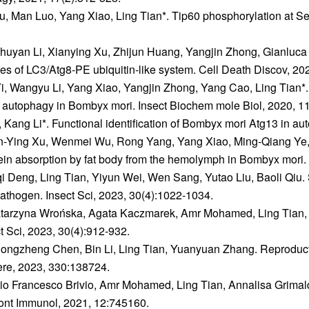
Man Luo, Yang Xiao, Ling Tian*. Tip60 phosphorylation at Ser 9
huyan Li, Xianying Xu, Zhijun Huang, Yangjin Zhong, Gianluca
ies of LC3/Atg8-PE ubiquitin-like system. Cell Death Discov, 202
, Wangyu Li, Yang Xiao, Yangjin Zhong, Yang Cao, Ling Tian*
te autophagy in Bombyx mori. Insect Biochem mole Biol, 2020, 1
 Kang Li*. Functional identification of Bombyx mori Atg13 in a
an-Ying Xu, Wenmei Wu, Rong Yang, Yang Xiao, Ming-Qiang Ye, J
in absorption by fat body from the hemolymph in Bombyx mori. 
i Deng, Ling Tian, Yiyun Wei, Wen Sang, Yutao Liu, Baoli Qiu.
pathogen. Insect Sci, 2023, 30(4):1022-1034.
Katarzyna Wrońska, Agata Kaczmarek, Amr Mohamed, Ling Tian, M
ct Sci, 2023, 30(4):912-932.
ongzheng Chen, Bin Li, Ling Tian, Yuanyuan Zhang. Reproductiv
re, 2023, 330:138724.
io Francesco Brivio, Amr Mohamed, Ling Tian, Annalisa Grimaldi,
Front Immunol, 2021, 12:745160.