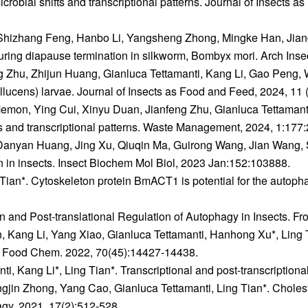
 microbial shifts and transcriptional patterns. Journal of Insect
 Shizhang Feng, Hanbo Li, Yangsheng Zhong, Mingke Han, Jian
during diapause termination in silkworm, Bombyx mori. Arch Ins
hu, Zhijun Huang, Gianluca Tettamanti, Kang Li, Gao Peng, We
 illucens) larvae. Journal of Insects as Food and Feed, 2024, 11 
on, Ying Cui, Xinyu Duan, Jianfeng Zhu, Gianluca Tettamanti, 
ifts and transcriptional patterns. Waste Management, 2024, 1:177
anyan Huang, Jing Xu, Qiuqin Ma, Guirong Wang, Jian Wang, She
 in insects. Insect Biochem Mol Biol, 2023 Jan:152:103888.
Tian*. Cytoskeleton protein BmACT1 is potential for the autoph
n and Post-translational Regulation of Autophagy in Insects. Fr
, Kang Li, Yang Xiao, Gianluca Tettamanti, Hanhong Xu*, Ling Ti
ric Food Chem. 2022, 70(45):14427-14438.
, Kang Li*, Ling Tian*. Transcriptional and post-transcriptional
jin Zhong, Yang Cao, Gianluca Tettamanti, Ling Tian*. Choleste
y, 2021, 17(2):512-528.