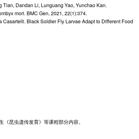
ng Tian, Dandan Li, Lunguang Yao, Yunchao Kan.
Bombyx mori. BMC Gen, 2021, 22(1):374.
a Casartelli. Black Soldier Fly Larvae Adapt to Different Food
生《昆虫遗传发育》等课程部分内容。