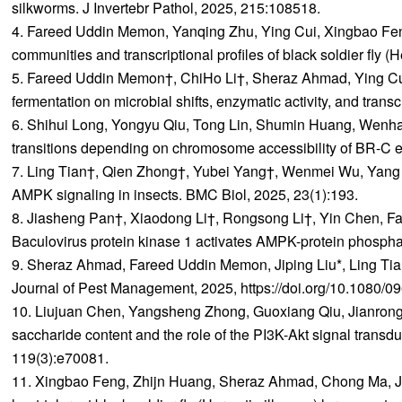
silkworms. J Invertebr Pathol, 2025, 215:108518.
4. Fareed Uddin Memon, Yanqing Zhu, Ying Cui, Xingbao Feng
communities and transcriptional profiles of black soldier fly
5. Fareed Uddin Memon†, ChiHo Li†, Sheraz Ahmad, Ying Cui,
fermentation on microbial shifts, enzymatic activity, and tran
6. Shihui Long, Yongyu Qiu, Tong Lin, Shumin Huang, Wenhao 
transitions depending on chromosome accessibility of BR-C 
7. Ling Tian†, Qien Zhong†, Yubei Yang†, Wenmei Wu, Yang Xi
AMPK signaling in insects. BMC Biol, 2025, 23(1):193.
8. Jiasheng Pan†, Xiaodong Li†, Rongsong Li†, Yin Chen, F
Baculovirus protein kinase 1 activates AMPK-protein phosphatas
9. Sheraz Ahmad, Fareed Uddin Memon, Jiping Liu*, Ling Tian*
Journal of Pest Management, 2025, https://doi.org/10.1080/
10. Liujuan Chen, Yangsheng Zhong, Guoxiang Qiu, Jianrong
saccharide content and the role of the PI3K-Akt signal transd
119(3):e70081.
11. Xingbao Feng, Zhijn Huang, Sheraz Ahmad, Chong Ma, Jia