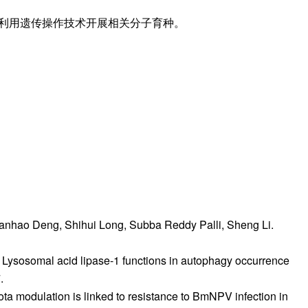
利用遗传操作技术开展相关分子育种。
anhao Deng, Shihui Long, Subba Reddy Palli, Sheng Li.
Lysosomal acid lipase-1 functions in autophagy occurrence
.
ta modulation is linked to resistance to BmNPV infection in