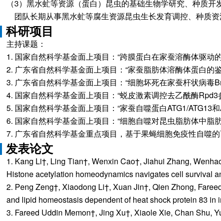
（3）黑水虻等资源（蛋白）昆虫的基础生物学研究、种质开
团队长期从事黑水虻等腐生资源昆虫生长发育调控、种质资
科研项目
主持课题：
1. 国家自然科学基金面上项目：“跨膜蛋白在家蚕溶酶体驱动的细胞死
2. 广东省自然科学基金面上项目：“家蚕脂肪体溶酶体蛋白的鉴定与功能分
3. 广东省自然科学基金面上项目：“细胞坏死在家蚕杆状病毒BmNPV
4. 国家自然科学基金面上项目：“蜕皮激素调控去乙酰酶Rpd3参与细
5. 国家自然科学基金面上项目：“家蚕自噬蛋白ATG1/ATG13和ATG
6. 国家自然科学基金面上项目：“细胞自噬对昆虫脂肪体中脂肪和储存
7. 广东省自然科学基金重点项目，基于果蝇细胞免疫性自噬的畜禽疫
发表论文
1. Kang Li†, Ling Tian†, Wenxin Cao†, Jiahui Zhang, Wenha
Histone acetylation homeodynamics navigates cell survival 
2. Peng Zeng†, Xiaodong Li†, Xuan Jin†, Qien Zhong, Fareed
and lipid homeostasis dependent of heat shock protein 83 in 
3. Fareed Uddin Memon†, Jing Xu†, Xiaole Xie, Chan Shu, Yu Li