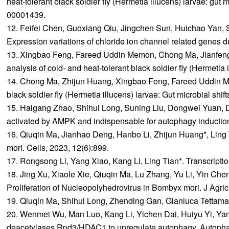
heat-tolerant black soldier fly (Hermetia illucens) larvae: gut
00001439.
12. Feifei Chen, Guoxiang Qiu, Jingchen Sun, Huichao Yan,
Expression variations of chloride ion channel related genes 
13. Xingbao Feng, Fareed Uddin Memon, Chong Ma, Jianfeng Z
analysis of cold- and heat-tolerant black soldier fly (Hermetia
14. Chong Ma, Zhijun Huang, Xingbao Feng, Fareed Uddin Mem
black soldier fly (Hermetia illucens) larvae: Gut microbial sh
15. Haigang Zhao, Shihui Long, Suning Liu, Dongwei Yuan, D
activated by AMPK and indispensable for autophagy induction
16. Qiuqin Ma, Jianhao Deng, Hanbo Li, Zhijun Huang*, Ling 
mori. Cells, 2023, 12(6):899.
17. Rongsong Li, Yang Xiao, Kang Li, Ling Tian*. Transcriptio
18. Jing Xu, Xiaole Xie, Qiuqin Ma, Lu Zhang, Yu Li, Yin Chen
Proliferation of Nucleopolyhedrovirus in Bombyx mori. J Ag
19. Qiuqin Ma, Shihui Long, Zhending Gan, Gianluca Tettamanti
20. Wenmei Wu, Man Luo, Kang Li, Yichen Dai, Huiyu Yi, Yang
deacetylases Rpd3/HDAC1 to upregulate autophagy. Autophag