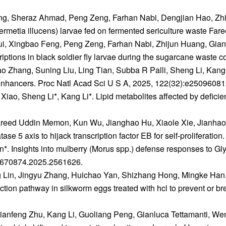
, Sheraz Ahmad, Peng Zeng, Farhan Nabi, Dengjian Hao, Zhiju
 (Hermetia illucens) larvae fed on fermented sericulture waste F
 Xingbao Feng, Peng Zeng, Farhan Nabi, Zhijun Huang, Gianluca
scriptions in black soldier fly larvae during the sugarcane waste
Zhang, Suning Liu, Ling Tian, Subba R Palli, Sheng Li, Kang L
enhancers. Proc Natl Acad Sci U S A, 2025, 122(32):e25096081
ao, Sheng Li*, Kang Li*. Lipid metabolites affected by defici
areed Uddin Memon, Kun Wu, Jianghao Hu, Xiaole Xie, Jianhao 
e 5 axis to hijack transcription factor EB for self-proliferation
. Insights into mulberry (Morus spp.) defense responses to Glyp
09670874.2025.2561626.
 Lin, Jingyu Zhang, Huichao Yan, Shizhang Hong, Mingke Han
uction pathway in silkworm eggs treated with hcl to prevent or 
nfeng Zhu, Kang Li, Guoliang Peng, Gianluca Tettamanti, Weng