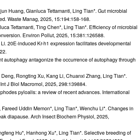
n Huang, Gianluca Tettamanti, Ling Tian*. Gut microbial
areed. Waste Manag, 2025, 15:194:158-168.
 Tettamanti, Ting Chen*, Ling Tian*. Efficiency of microbial
 conversion. Environ Pollut, 2025, 15:381:126588.
i. 20E-induced Kr-h1 expression facilitates developmental
22.
ent autophagy antagonize the occurrence of autophagy through
Deng, Rongting Xu, Kang Li, Chuanxi Zhang, Ling Tian*.
. Int J Biol Macromol, 2025, 298:139884.
hodes pyloalis: a review of recent advances. International
, Fareed Uddin Memon*, Ling Tian*, Wenchu Li*. Changes in
break diapause. Arch Insect Biochem Physiol, 2025,
feng Hu*, Hanhong Xu*, Ling Tian*. Selective breeding of