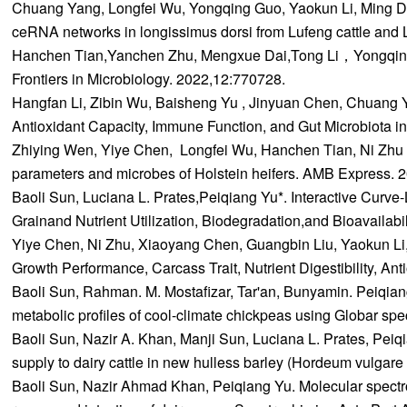
Chuang Yang, Longfei Wu, Yongqing Guo, Yaokun Li, Ming Deng
ceRNA networks in longissimus dorsi from Lufeng cattle and 
Hanchen Tian,Yanchen Zhu, Mengxue Dai,Tong Li，Yongqing Gu
Frontiers in Microbiology. 2022,12:770728.
Hangfan Li, Zibin Wu, Baisheng Yu , Jinyuan Chen, Chuang Y
Antioxidant Capacity, Immune Function, and Gut Microbiota in 
Zhiying Wen, Yiye Chen, Longfei Wu, Hanchen Tian, Ni Zhu , 
parameters and microbes of Holstein heifers. AMB Express. 2
Baoli Sun, Luciana L. Prates,Peiqiang Yu*. Interactive Curve
Grainand Nutrient Utilization, Biodegradation,and Bioavailabi
Yiye Chen, Ni Zhu, Xiaoyang Chen, Guangbin Liu, Yaokun Li,
Growth Performance, Carcass Trait, Nutrient Digestibility, A
Baoli Sun, Rahman. M. Mostafizar, Tar'an, Bunyamin. Peiqiang
metabolic profiles of cool-climate chickpeas using Globar sp
Baoli Sun, Nazir A. Khan, Manji Sun, Luciana L. Prates, Peiqi
supply to dairy cattle in new hulless barley (Hordeum vulgar
Baoli Sun, Nazir Ahmad Khan, Peiqiang Yu. Molecular spectros