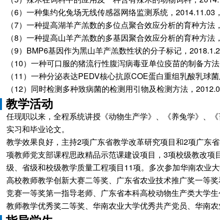
（6）一种集约化兔场无线传感器网络监测系统，2014.11.03，中国
（7）一种提高湖羊产羔数的多位点聚合效应分析的育种方法，2018.6
（8）一种提高山羊产羔数的多基因聚合效应分析的育种方法，2018.6
（9）BMP6基因作为黑山羊产羔数性状的分子标记，2018.1.24，
（10）一种可口服的猪流行性腹泻病毒亚单位疫苗的制备方法，2014.
（11）一种分泌表达PEDV核心抗原COE蛋白重组乳酸乳球菌及其制备
（12）同时检测多种致病菌的检测用引物及检测方法，2012.04.05
教学活动
任现职以来，全程系统讲授《动物生产学》、《养兔学》、《
实习和毕业论文。
教学效果良好，主持2项广东省教学改革研究项目和2项广东省
项教师党支部课程思政精品示范课建设项目，3项校级教改项目
级、省级和校级教学质量工程项目11项。多次参加华南农业
高校教师教学创新大赛二等奖、广东省农业技术推广奖一等奖和
竞赛一等奖第一指导老师、广东省本科高校动物生产类大学生
教师教学优秀奖二等奖、华南农业大学优秀共产党员、华南农