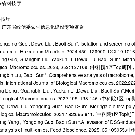
东省科技厅
科技厅
平台 广东省经信委农村信息化建设专项资金
gqing Guo , Dewu Liu , Baoli Sun*. Isolation and screening of h
/OL]. Journal of Hazardous Materials, 2024 480: 136009. DOI
 Guo, Guangbin Liu, Yaokun Li, Dewu Liu, Baoli Sun*. Moringa 
 Biological Macromolecules. 2023, 253: 127108. (中科院1区Top期刊，
ngbin Liu, Baoli Sun*. Comprehensive analysis of microbiome
olitis. International Journal of Biological Macromolecules. 
g Deng , Guangbin Liu , Yaokun Li ,Dewu Liu , Baoli Sun*.Morin
 of Biological Macromolecules. 2022,198: 135-146. (中科院1区To
, Dewu Liu, Yongqing Guo*, Baoli Sun*. Moringa oleifera polys
 of Biological Macromolecules. 2021,182:595-611. (中科院1区Top期
g Yang , Yongqing Guo ,Baoli Sun *.Alleviation of DSS-induced
e analysis of multi-omics. Food Bioscience. 2025, 65:105955.