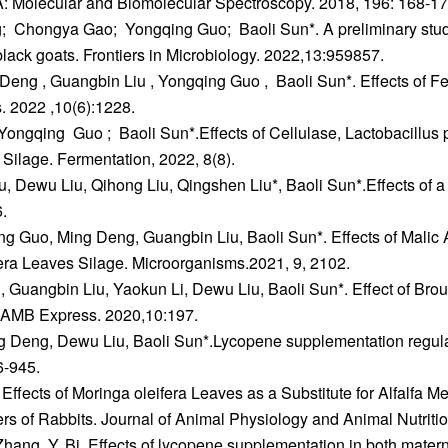
 A: Molecular and Biomolecular Spectroscopy. 2018, 196: 168-17
ongya Gao; Yongqing Guo; Baoli Sun*. A preliminary study on
lack goats. Frontiers in Microbiology. 2022,13:959857.
Deng , Guangbin Liu , Yongqing Guo , Baoli Sun*. Effects of 
 2022 ,10(6):1228.
ngqing Guo ; Baoli Sun*.Effects of Cellulase, Lactobacillus
ilage. Fermentation, 2022, 8(8).
ewu Liu, Qihong Liu, Qingshen Liu*, Baoli Sun*.Effects of a mult
.
g Guo, Ming Deng, Guangbin Liu, Baoli Sun*. Effects of Mali
fera Leaves Silage. Microorganisms.2021, 9, 2102.
uangbin Liu, Yaokun Li, Dewu Liu, Baoli Sun*. Effect of Brouss
s. AMB Express. 2020,10:197.
Deng, Dewu Liu, Baoli Sun*.Lycopene supplementation regulate
6-945.
. Effects of Moringa oleifera Leaves as a Substitute for Alfalfa 
s of Rabbits. Journal of Animal Physiology and Animal Nutritio
Zhang, Y. Bi. Effects of lycopene supplementation in both mater