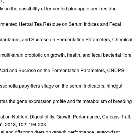
7.
 the possibility of fermented pineapple peel residue
Fermented Herbal Tea Residue on Serum Indices and Fecal
 plantarum, and Sucrose on Fermentation Parameters, Chemical
i-strain probiotic on growth, health, and fecal bacterial flora
c Acid and Sucrose on the Fermentation Parameters, CNCPS
onetia papyrifera silage on the serum indicators, hindgut
s the gene expression profile and fat metabolism of breeding
Meal on Nutrient Digestibility, Growth Performance, Carcass Trait,
n. 2018, 102: 194-203.
nal and offspring diets on growth performance, antioxidant