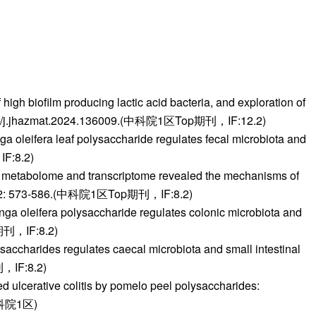
igh biofilm producing lactic acid bacteria, and exploration of
:10.1016/j.jhazmat.2024.136009.(中科院1区Top期刊，IF:12.2)
oleifera leaf polysaccharide regulates fecal microbiota and
IF:8.2)
, metabolome and transcriptome revealed the mechanisms of
2022,222: 573-586.(中科院1区Top期刊，IF:8.2)
ga oleifera polysaccharide regulates colonic microbiota and
p期刊，IF:8.2)
accharides regulates caecal microbiota and small intestinal
刊，IF:8.2)
 ulcerative colitis by pomelo peel polysaccharides:
(中科院1区)