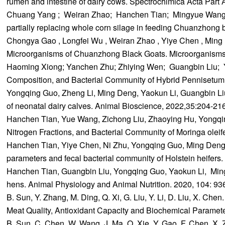
rumen and intestine of dairy cows. Spectrochimica Acta Part
Chuang Yang ; Weiran Zhao; Hanchen Tian; Mingyue Wang; Ch
partially replacing whole corn silage in feeding Chuanzhong b
Chongya Gao , Longfei Wu , Weiran Zhao , Yiye Chen , Ming 
Microorganisms of Chuanzhong Black Goats. Microorganisms.
Haoming Xiong; Yanchen Zhu; Zhiying Wen; Guangbin Liu; Yo
Composition, and Bacterial Community of Hybrid Pennisetum S
Yongqing Guo, Zheng Li, Ming Deng, Yaokun Li, Guangbin Liu, D
of neonatal dairy calves. Animal Bioscience, 2022,35:204-216
Hanchen Tian, Yue Wang, Zichong Liu, Zhaoying Hu, Yongqin
Nitrogen Fractions, and Bacterial Community of Moringa olei
Hanchen Tian, Yiye Chen, Ni Zhu, Yongqing Guo, Ming Deng, G
parameters and fecal bacterial community of Holstein heifer
Hanchen Tian, Guangbin Liu, Yongqing Guo, Yaokun Li, Ming 
hens. Animal Physiology and Animal Nutrition. 2020, 104: 93
B. Sun, Y. Zhang, M. Ding, Q. Xi, G. Liu, Y. Li, D. Liu, X. Chen
Meat Quality, Antioxidant Capacity and Biochemical Parameter
B. Sun, C. Chen, W. Wang, J. Ma, Q. Xie, Y. Gao, F. Chen, X. 