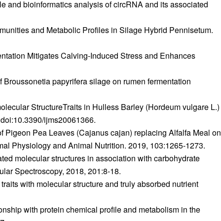
 and bioinformatics analysis of circRNA and its associated
nities and Metabolic Profiles in Silage Hybrid Pennisetum.
ntation Mitigates Calving-Induced Stress and Enhances
 Broussonetia papyrifera silage on rumen fermentation
lecular StructureTraits in Hulless Barley (Hordeum vulgare L.)
66;doi:10.3390/ijms20061366.
f Pigeon Pea Leaves (Cajanus cajan) replacing Alfalfa Meal on
imal Physiology and Animal Nutrition. 2019, 103:1265-1273.
ted molecular structures in association with carbohydrate
ular Spectroscopy, 2018, 201:8-18.
raits with molecular structure and truly absorbed nutrient
nship with protein chemical profile and metabolism in the