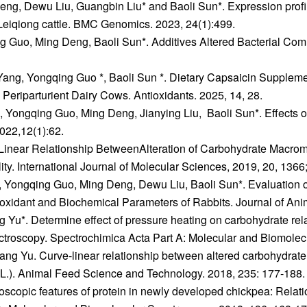
, Dewu Liu, Guangbin Liu* and Baoli Sun*. Expression profile
Leiqiong cattle. BMC Genomics. 2023, 24(1):499.
o, Ming Deng, Baoli Sun*. Additives Altered Bacterial Commu
ang, Yongqing Guo *, Baoli Sun *. Dietary Capsaicin Suppleme
Periparturient Dairy Cows. Antioxidants. 2025, 14, 28.
Yongqing Guo, Ming Deng, Jianying Liu, Baoli Sun*. Effects of
022,12(1):62.
-Linear Relationship BetweenAlteration of Carbohydrate Macromo
lity. International Journal of Molecular Sciences, 2019, 20, 13
 Yongqing Guo, Ming Deng, Dewu Liu, Baoli Sun*. Evaluation o
ntioxidant and Biochemical Parameters of Rabbits. Journal of An
 Yu*. Determine effect of pressure heating on carbohydrate rela
ectroscopy. Spectrochimica Acta Part A: Molecular and Biomolec
ang Yu. Curve-linear relationship between altered carbohydrate t
e L.). Animal Feed Science and Technology. 2018, 235: 177-188.
copic features of protein in newly developed chickpea: Relatio