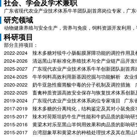
社会、学会及学术兼职
广东省现代农业产业技术体系牛羊团队副首席岗位专家，广东省
研究领域
动物健康养殖与安全生产，营养与免疫，饲料资源开发利用，
科研项目
部分主持项目：
2022-2024 辣木多糖对犊牛小肠黏膜屏障功能的调控作用
2024-2026 清远黑山羊标准化养殖技术与全产业链产品开
2025-2027 广东现代农业产业技术体系牛羊创新团队副首
2024-2025 牛羊饲料高效利用新基因挖掘与功能解析 农
2020-2022 奶牛亚急性瘤胃酸中毒的分子机制及调控措
2022-2025 畜禽种质资源高效安全保存与恢复技术体系
2019-2024 广东现代农业产业技术体系岗位专家项目 广
2017-2019 辣木多糖的分离纯化，结构鉴定及其对小鼠
2015-2017 辣木对荷斯坦奶牛生产性能和牛奶品质的影响
2015-2016 黄梁木对乐至黑山羊饲用效果和肉品质的影响
2015-2017 台湾甜象草和黄梁木的种植处理技术及其在黑