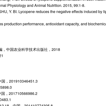
imal Physiology and Animal Nutrition. 2015, 99:1-8.
HU, Y. BI. Lycopene reduces the negative effects induced by lip
ates production performance, antioxidant capacity, and biochemic
，中国农业科学技术出版社，2018
1
201910346451.3
898.0
201710566986.2
483.1
，中国，201410774305.8