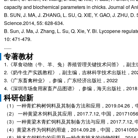
capacity and biochemical parameters in chicks. Journal of An
B. SUN, J. MA, J. ZHANG, L. SU, Q. XIE, Y. GAO, J. ZHU, D. S
Science.2014, 55: 628-634.
B. Sun, J. Ma, J. Zhang, L. Su, Q. Xie, Y. Bi. Lycopene regul
10: 471-479.
......
专著教材
1.《草食动物（牛、羊、兔）养殖管理关键技术问答》，副主编
2.《奶牛生产实践教程》，副主编，吉林科学技术出版社，202
3.《广东畜禽种业》，参编，广东经济出版社，2022
4.《深圳市场食用家畜产品图谱》，参编，海天出版社，2018
科研创新
（1）一种青贮构树饲料及其制备方法和应用，2019.04.26，中国，
（2） 一种黄梁木饲料及其应用，2017.7.12, 中国，201710565
（3）一种黄梁木青贮饲料及其制备方法与应用，2017.7.12, 中国，
（4）黄梁木作为饲料的用途，2014.09.28，中国，201410500
（5）辣木在饲料中的应用及一种含有辣木的动物饲料，2014.12.18