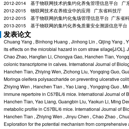
2012-2014 基于物联网技术的集约化养兔管理信息平台 广
2012-2015 物联网技术在养殖业中的应用 广东省科技厅
2012-2015 基于物联网的集约化兔场管理信息平台 广东省
2013-2015 基于物联网的集约化养兔质量安全溯源信息
发表论文
Chuang Yang , Binhong Huang , Jinhong Lin , Qijing Yang , Yon
its effects on the microbial hazard in corn straw silage[J
Chao Zhao, Hangfan Li, Chongya Gao, Hanchen Tian, Yongqing
colonic transcriptome in calves. International Journal of
Hanchen Tian, Zhiying Wen, Zichong Liu, Yongqing Guo, Gua
Moringa oleifera polysaccharide on preventing ulcerative c
Zhiying Wen , Hanchen Tian , Yao Liang , Yongqing Guo , Min
immune repertoire in C57BL/6 mice. International Journal
Hanchen Tian, Yao Liang, Guangbin Liu, Yaokun Li, Ming Deng
metabolic profile in C57BL/6 mice. International Journal
Hanchen Tian , Zhiying Wen , Jinyu Chen , Chao Zhao , Chuan
Exploration for the potential mechanism from comprehensiv