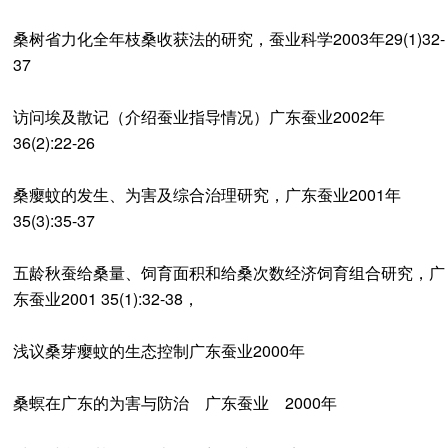
桑树省力化全年枝桑收获法的研究，蚕业科学2003年29(1)32-
37
访问埃及散记（介绍蚕业指导情况）广东蚕业2002年
36(2):22-26
桑瘿蚊的发生、为害及综合治理研究，广东蚕业2001年
35(3):35-37
五龄秋蚕给桑量、饲育面积和给桑次数经济饲育组合研究，广
东蚕业2001 35(1):32-38，
浅议桑芽瘿蚊的生态控制广东蚕业2000年
桑螟在广东的为害与防治 广东蚕业 2000年