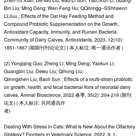
Zhen-Yu Xian; De-Wu Liu; Bao-Li Sun; Yao￾Kun Li; Guang-
Bin Liu; Ming Deng; Wen-Feng Hu; QQiinngg--SShheenn
LLiiuu ; Effects of the Oat Hay Feeding Method and
Compound Probiotic Supplementation on the Growth,
Antioxidant Capacity, Immunity, and Rumen Bacteria
Community of Dairy Calves, Antioxidants, 2023, 12(10):
1851-1867 (期期刊刊论论文) ( 本人标注: 唯一通讯作者 )
(2) Yongqing Guo; Zheng Li; Ming Deng; Yaokun Li;
Guangbin Liu; Dewu Liu; Qihong Liu;
Qiinngshen Liu; Baoli Sun ; Effects of a multi-strain probiotic
on growth, health, and fecal bacterial flora of neonatal dairy
calves, Animal Bioscience, 2022.春季, 35(2): 204-216 (期刊
论文) ( 本人标注: 共同通讯作
者)
Dealing With Stress in Cats: What Is New About the Olfactory
Strategy? Frontiers in Veterinary Science, 2022, 9: 1-