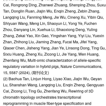
Cai, Rongrong Ding, Zhanwei Zhuang, Shenping Zhou, Suxu
Tan, Donglin Ruan, Jiajin Wu, Enqin Zheng, Zebin Zhang,
Langqing Liu, Fanming Meng, Jie Wu, Cineng Xu, Yibin Qiu,
Shiyuan Wang, Meng Lin, Shaoyun Li, Yong Ye, Fuchen
Zhou, Danyang Lin, Xuehua Li, Shaoxiong Deng, Yuling
Zhang, Zekai Yao, Xin Gao, Yingshan Yang, Yiyi Liu, Yuexin
Zhan, Zhihong Liu, Jiaming Zhang, Fucai Ma, Jifei Yang,
Qiaoer Chen, Jisheng Yang, Jian Ye, Linsong Dong, Ting Gu,
Sixiu Huang, Zheng Xu, Zicong Li, Jie Yang, Wen Huang,
Zhenfang Wu, Multi-omic characterization of allele-specific
regulatory variation in hybrid pigs, Nature Communications,
15, 5587 (2024), (期刊论文)
(2) Baohua Tan, Linjun Hong, Liyao Xiao, Jiajin Wu, Geyan
Lu, Shanshan Wang, Langqing Liu, Enqin Zheng, Gengyuan
Cai, Zicong Li, Ting Gu, Zhenfang Wu, Rewiring of 3D
chromatin topology orchestrates transcriptional
reprogramming in muscle fiber-type specification and