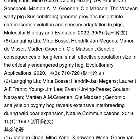
Crooijmans; Mirte Bosse; Qitong Huang; GR Bruins-van
Sonsbeek; Martien A. M. Groenen; Ole Madsen; The Visayan
warty pig (Sus cebifrons) genome provides insight into
chromosome evolution and sensory adaptation in pigs,
Molecular Biology and Evolution, 2022, 39(6) (期刊论文)
(5) Langqing Liu; Mirte Bosse; Hendrik‐Jan Megens; Manon
de Visser; Martien Groenen; Ole Madsen ; Genetic
consequences of long‐term small effective population size in
the critically endangered pygmy hog, Evolutionary
Applications, 2020, 14(3): 710-720 (期刊论文)
(6) Langqing Liu; Mirte Bosse; Hendrik-Jan Megens; Laurent
A.F.Frantz; Young-Lim Lee; Evan K.Irving-Pease; Goutam
Narayan; Martien A.M.Groenen; Ole Madsen ; Genomic
analysis on pygmy hog reveals extensive interbreeding
during wild boar expansion, Nature Communications, 2019,
10(1): 1992 (期刊论文)
其余论著：
(1) Jianping Quan, Ming Yang, Xingwang Wang, Gengyuan