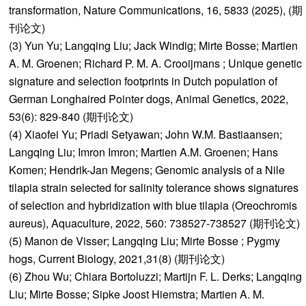
transformation, Nature Communications, 16, 5833 (2025), (期
刊论文)
(3) Yun Yu; Langqing Liu; Jack Windig; Mirte Bosse; Martien
A. M. Groenen; Richard P. M. A. Crooijmans ; Unique genetic
signature and selection footprints in Dutch population of
German Longhaired Pointer dogs, Animal Genetics, 2022,
53(6): 829-840 (期刊论文)
(4) Xiaofei Yu; Priadi Setyawan; John W.M. Bastiaansen;
Langqing Liu; Imron Imron; Martien A.M. Groenen; Hans
Komen; Hendrik-Jan Megens; Genomic analysis of a Nile
tilapia strain selected for salinity tolerance shows signatures
of selection and hybridization with blue tilapia (Oreochromis
aureus), Aquaculture, 2022, 560: 738527-738527 (期刊论文)
(5) Manon de Visser; Langqing Liu; Mirte Bosse ; Pygmy
hogs, Current Biology, 2021,31(8) (期刊论文)
(6) Zhou Wu; Chiara Bortoluzzi; Martijn F. L. Derks; Langqing
Liu; Mirte Bosse; Sipke Joost Hiemstra; Martien A. M.