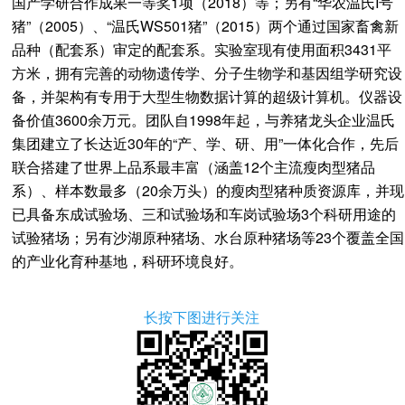
国产学研合作成果一等奖1项（2018）等；另有“华农温氏I号
猪”（2005）、“温氏WS501猪”（2015）两个通过国家畜禽新
品种（配套系）审定的配套系。实验室现有使用面积3431平
方米，拥有完善的动物遗传学、分子生物学和基因组学研究设
备，并架构有专用于大型生物数据计算的超级计算机。仪器设
备价值3600余万元。团队自1998年起，与养猪龙头企业温氏
集团建立了长达近30年的“产、学、研、用”一体化合作，先后
联合搭建了世界上品系最丰富（涵盖12个主流瘦肉型猪品
系）、样本数最多（20余万头）的瘦肉型猪种质资源库，并现
已具备东成试验场、三和试验场和车岗试验场3个科研用途的
试验猪场；另有沙湖原种猪场、水台原种猪场等23个覆盖全国
的产业化育种基地，科研环境良好。
长按下图进行关注