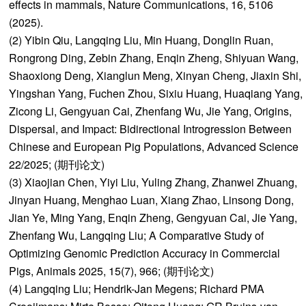
effects in mammals, Nature Communications, 16, 5106
(2025).
(2) Yibin Qiu, Langqing Liu, Min Huang, Donglin Ruan,
Rongrong Ding, Zebin Zhang, Enqin Zheng, Shiyuan Wang,
Shaoxiong Deng, Xianglun Meng, Xinyan Cheng, Jiaxin Shi,
Yingshan Yang, Fuchen Zhou, Sixiu Huang, Huaqiang Yang,
Zicong Li, Gengyuan Cai, Zhenfang Wu, Jie Yang, Origins,
Dispersal, and Impact: Bidirectional Introgression Between
Chinese and European Pig Populations, Advanced Science
22/2025; (期刊论文)
(3) Xiaojian Chen, Yiyi Liu, Yuling Zhang, Zhanwei Zhuang,
Jinyan Huang, Menghao Luan, Xiang Zhao, Linsong Dong,
Jian Ye, Ming Yang, Enqin Zheng, Gengyuan Cai, Jie Yang,
Zhenfang Wu, Langqing Liu; A Comparative Study of
Optimizing Genomic Prediction Accuracy in Commercial
Pigs, Animals 2025, 15(7), 966; (期刊论文)
(4) Langqing Liu; Hendrik-Jan Megens; Richard PMA