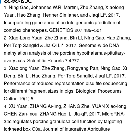
1. Ning Gao, Johannes W.R. Martini, Zhe Zhang, Xiaolong
Yuan, Hao Zhang, Henner Simianer, and Jiaqi Li*. 2017.
Incorporating gene annotation into genomic prediction of
complex phenotypes. GENETICS 207:489–501
2. Xiao-Long Yuan, Zhe Zhang, Bin Li, Ning Gao, Hao Zhang,
Per Torp Sangild & Jia-Qi Li*. 2017. Genome-wide DNA
methylation analysis of the porcine hypothalamus-pituitary-
ovary axis. Scientific Reports 7:4277
3. Xiaolong Yuan, Zhe Zhang, Rongyang Pan, Ning Gao, Xi
Deng, Bin Li, Hao Zhang, Per Torp Sangild, Jiaqi Li*. 2017.
Performance of reduced representation bisulfite sequencing
for different fragment sizes in pigs. Biological Procedures
Online 19(1):5
4. XU Yuan, ZHANG Ai-ling, ZHANG Zhe, YUAN Xiao-long,
CHEN Zan-mou, ZHANG Hao, LI Jia-qi*. 2017. MicroRNA-
34c regulates porcine granulosa cell function by targeting
forkhead box O3a. Journal of Integrative Agriculture