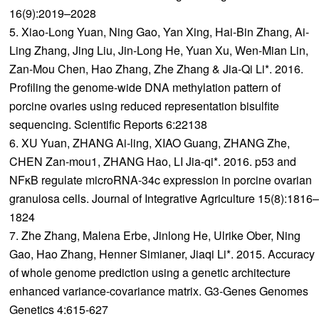
16(9):2019–2028
5. Xiao-Long Yuan, Ning Gao, Yan Xing, Hai-Bin Zhang, Ai-
Ling Zhang, Jing Liu, Jin-Long He, Yuan Xu, Wen-Mian Lin,
Zan-Mou Chen, Hao Zhang, Zhe Zhang & Jia-Qi Li*. 2016.
Profiling the genome-wide DNA methylation pattern of
porcine ovaries using reduced representation bisulfite
sequencing. Scientific Reports 6:22138
6. XU Yuan, ZHANG Ai-ling, XIAO Guang, ZHANG Zhe,
CHEN Zan-mou1, ZHANG Hao, LI Jia-qi*. 2016. p53 and
NFκB regulate microRNA-34c expression in porcine ovarian
granulosa cells. Journal of Integrative Agriculture 15(8):1816–
1824
7. Zhe Zhang, Malena Erbe, Jinlong He, Ulrike Ober, Ning
Gao, Hao Zhang, Henner Simianer, Jiaqi Li*. 2015. Accuracy
of whole genome prediction using a genetic architecture
enhanced variance-covariance matrix. G3-Genes Genomes
Genetics 4:615-627