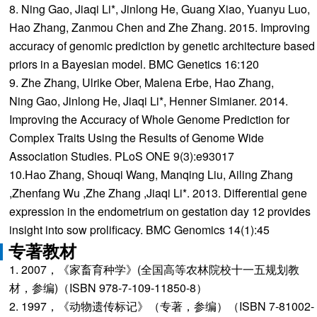
8. Ning Gao, Jiaqi Li*, Jinlong He, Guang Xiao, Yuanyu Luo,
Hao Zhang, Zanmou Chen and Zhe Zhang. 2015. Improving
accuracy of genomic prediction by genetic architecture based
priors in a Bayesian model. BMC Genetics 16:120
9. Zhe Zhang, Ulrike Ober, Malena Erbe, Hao Zhang,
Ning Gao, Jinlong He, Jiaqi Li*, Henner Simianer. 2014.
Improving the Accuracy of Whole Genome Prediction for
Complex Traits Using the Results of Genome Wide
Association Studies. PLoS ONE 9(3):e93017
10.Hao Zhang, Shouqi Wang, Manqing Liu, Ailing Zhang
,Zhenfang Wu ,Zhe Zhang ,Jiaqi Li*. 2013. Differential gene
expression in the endometrium on gestation day 12 provides
insight into sow prolificacy. BMC Genomics 14(1):45
专著教材
1. 2007，《家畜育种学》(全国高等农林院校十一五规划教
材，参编)（ISBN 978-7-109-11850-8）
2. 1997，《动物遗传标记》（专著，参编）（ISBN 7-81002-