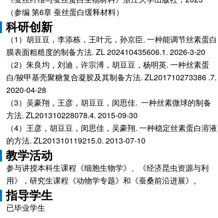
（参编 第6章 蚕丝蛋白缓释材料）
科研创新
（1）胡豆豆，李添栋，王叶元，孙京臣. 一种能调节丝素蛋白
膜表面粗糙度的制备方法. ZL 202410435606.1. 2026-3-20
（2）朱良均，刘迪，许宗溥，胡豆豆，杨明英. 一种丝素蛋
白/羧甲基壳聚糖复合凝胶及其制备方法. ZL201710273386 .7.
2020-04-28
（3）吴豪翔，王彦，胡豆豆，闵思佳. 一种丝素微球的制备
方法. ZL201310228078.4. 2015-09-30
（4）王彦，胡豆豆，闵思佳，吴豪翔. 一种稳定丝素蛋白溶液
的方法. ZL201310119215.0. 2013-07-10
教学活动
参与讲授本科生课程《细胞生物学》、《经济昆虫资源与利
用》，研究生课程《动物学专题》和《蚕桑前沿进展》。
指导学生
已毕业学生