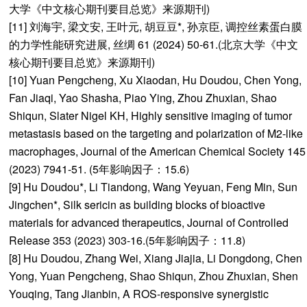
大学《中文核心期刊要目总览》来源期刊)
[11] 刘海宇, 梁文安, 王叶元, 胡豆豆*, 孙京臣, 调控丝素蛋白膜
的力学性能研究进展, 丝绸 61 (2024) 50-61.(北京大学《中文
核心期刊要目总览》来源期刊)
[10] Yuan Pengcheng, Xu Xiaodan, Hu Doudou, Chen Yong,
Fan Jiaqi, Yao Shasha, Piao Ying, Zhou Zhuxian, Shao
Shiqun, Slater Nigel KH, Highly sensitive imaging of tumor
metastasis based on the targeting and polarization of M2-like
macrophages, Journal of the American Chemical Society 145
(2023) 7941-51. (5年影响因子：15.6)
[9] Hu Doudou*, Li Tiandong, Wang Yeyuan, Feng Min, Sun
Jingchen*, Silk sericin as building blocks of bioactive
materials for advanced therapeutics, Journal of Controlled
Release 353 (2023) 303-16.(5年影响因子：11.8)
[8] Hu Doudou, Zhang Wei, Xiang Jiajia, Li Dongdong, Chen
Yong, Yuan Pengcheng, Shao Shiqun, Zhou Zhuxian, Shen
Youqing, Tang Jianbin, A ROS-responsive synergistic