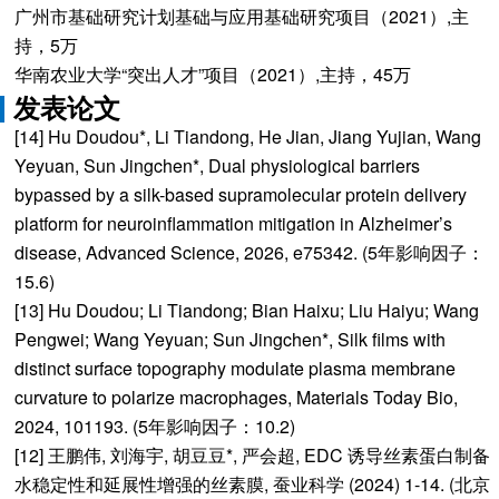
广州市基础研究计划基础与应用基础研究项目（2021）,主
持，5万
华南农业大学“突出人才”项目（2021）,主持，45万
发表论文
[14] Hu Doudou*, Li Tiandong, He Jian, Jiang Yujian, Wang
Yeyuan, Sun Jingchen*, Dual physiological barriers
bypassed by a silk-based supramolecular protein delivery
platform for neuroinflammation mitigation in Alzheimer’s
disease, Advanced Science, 2026, e75342. (5年影响因子：
15.6)
[13] Hu Doudou; Li Tiandong; Bian Haixu; Liu Haiyu; Wang
Pengwei; Wang Yeyuan; Sun Jingchen*, Silk films with
distinct surface topography modulate plasma membrane
curvature to polarize macrophages, Materials Today Bio,
2024, 101193. (5年影响因子：10.2)
[12] 王鹏伟, 刘海宇, 胡豆豆*, 严会超, EDC 诱导丝素蛋白制备
水稳定性和延展性增强的丝素膜, 蚕业科学 (2024) 1-14. (北京