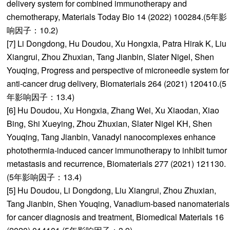
delivery system for combined immunotherapy and
chemotherapy, Materials Today Bio 14 (2022) 100284.(5年影
响因子：10.2)
[7] Li Dongdong, Hu Doudou, Xu Hongxia, Patra Hirak K, Liu
Xiangrui, Zhou Zhuxian, Tang Jianbin, Slater Nigel, Shen
Youqing, Progress and perspective of microneedle system for
anti-cancer drug delivery, Biomaterials 264 (2021) 120410.(5
年影响因子：13.4)
[6] Hu Doudou, Xu Hongxia, Zhang Wei, Xu Xiaodan, Xiao
Bing, Shi Xueying, Zhou Zhuxian, Slater Nigel KH, Shen
Youqing, Tang Jianbin, Vanadyl nanocomplexes enhance
photothermia-induced cancer immunotherapy to inhibit tumor
metastasis and recurrence, Biomaterials 277 (2021) 121130.
(5年影响因子：13.4)
[5] Hu Doudou, Li Dongdong, Liu Xiangrui, Zhou Zhuxian,
Tang Jianbin, Shen Youqing, Vanadium-based nanomaterials
for cancer diagnosis and treatment, Biomedical Materials 16