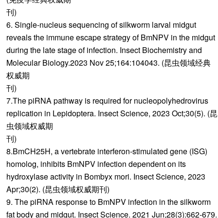
刊
6. Single-nucleus sequencing of silkworm larval midgut
reveals the immune escape strategy of BmNPV in the midgut
during the late stage of infection. Insect Biochemistry and
Molecular Biology.2023 Nov 25;164:104043. (昆虫领域经典
权威期
刊
7.The piRNA pathway is required for nucleopolyhedrovirus
replication in Lepidoptera. Insect Science, 2023 Oct;30(5). (昆
虫领域权威期
8.BmCH25H, a vertebrate interferon-stimulated gene (ISG)
homolog, inhibits BmNPV infection dependent on its
hydroxylase activity in Bombyx mori. Insect Science, 2023
Apr;30(2). (昆虫领域权威期刊)
9. The piRNA response to BmNPV infection in the silkworm
fat body and midgut. Insect Science. 2021 Jun;28(3):662-679.