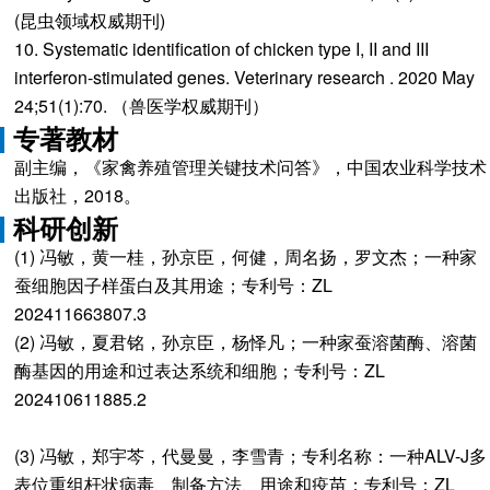
(昆虫领域权威期刊)
10. Systematic identification of chicken type I, II and III
interferon-stimulated genes. Veterinary research . 2020 May
24;51(1):70. （兽医学权威期刊）
专著教材
副主编，《家禽养殖管理关键技术问答》，中国农业科学技术
出版社，2018。
科研创新
(1) 冯敏，黄一桂，孙京臣，何健，周名扬，罗文杰；一种家
蚕细胞因子样蛋白及其用途；专利号：ZL
202
(2) 冯敏，夏君铭，孙京臣，杨怿凡；一种家蚕溶菌酶、溶菌
酶基因的用途和过表达系统和细胞；专利号：ZL
202410611885.2
(3) 冯敏，郑宇芩，代曼曼，李雪青；专利名称：一种ALV-J多
表位重组杆状病毒、制备方法、用途和疫苗；专利号：ZL