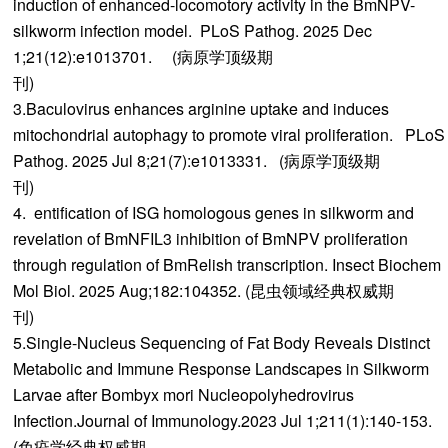
induction of enhanced-locomotory activity in the BmNPV-
silkworm infection model. PLoS Pathog. 2025 Dec
1;21(12):e1013701. (病原学顶级期
3.Baculovirus enhances arginine uptake and induces
mitochondrial autophagy to promote viral proliferation. PLoS
Pathog. 2025 Jul 8;21(7):e1013331. (病原学顶级期
4. entification of ISG homologous genes in silkworm and
revelation of BmNFIL3 inhibition of BmNPV proliferation
through regulation of BmRelish transcription. Insect Biochem
Mol Biol. 2025 Aug;182:104352. (昆虫领域经典权威期
5.Single-Nucleus Sequencing of Fat Body Reveals Distinct
Metabolic and Immune Response Landscapes in Silkworm
Larvae after Bombyx mori Nucleopolyhedrovirus
Infection.Journal of Immunology.2023 Jul 1;211(1):140-153.
(免疫学经典权威期